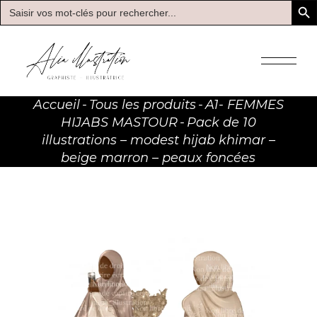
Search
for:
Skip
to
the
content
Accueil
Tous les produits
A1- FEMMES
HIJABS MASTOUR
Pack de 10
illustrations – modest hijab khimar –
beige marron – peaux foncées