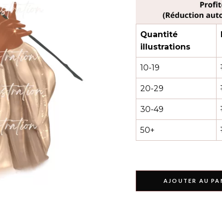
OBJE
ENTREPRENE
ÉVÉNEMEN
VOYAGE VAC
Quantité
ÉMOTIO
illustrations
ISL
10-19
PAYSAG
20-29
ENTREPRENEUS
VOYAGE VACAN
30-49
50+
AJOUTER AU PA