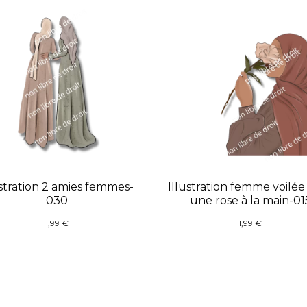
ustration 2 amies femmes-
Illustration femme voilée
030
une rose à la main-01
1,99
€
1,99
€