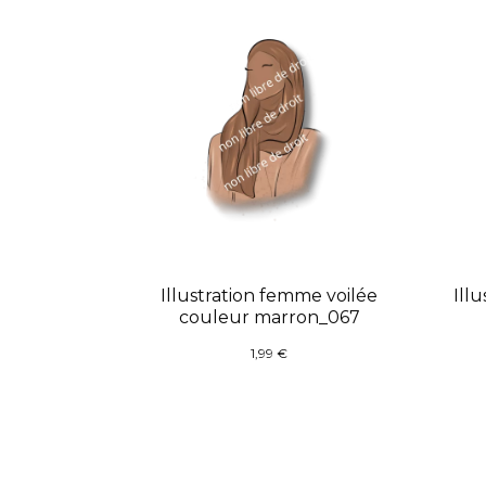
Illustration femme voilée
Ill
couleur marron_067
1,99
€