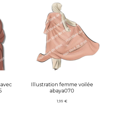
 avec
Illustration femme voilée
5
abaya070
1,99
€