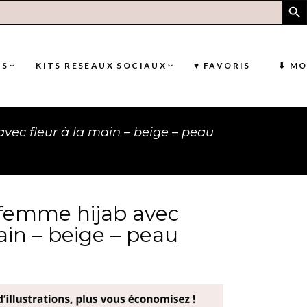
TOUT
PACK RÉSEAUX SOCIAUX
PACK
NS
KITS RESEAUX SOCIAUX
♥ FAVORIS
⬇︎ M
ILÉES
FANTS
NCES
avec fleur à la main – beige – peau
UT
PACK RÉSEAUX SOCIAUX
USES
CK
MMES
ES
MILLE
n femme hijab avec
TS
JETS
ain – beige – peau
ES
ENTS
ES
IONS
S
ISLAM
LE
AGES