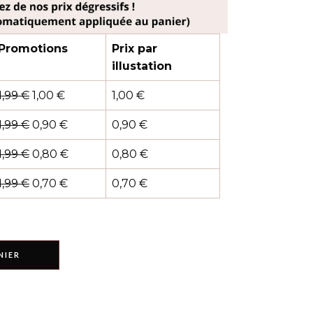
TS
USES
TS
ANCE
Promotions
Prix par
NS
illustation
AM
1,99
€
1,00
€
1,00
€
ES
1,99
€
0,90
€
0,90
€
ES
CE
1,99
€
0,80
€
0,80
€
1,99
€
0,70
€
0,70
€
NIER