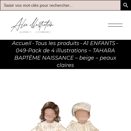
Search
for:
Skip
to
the
content
Accueil
Tous les produits
A1 ENFANTS
049-Pack de 4 illustrations – TAHARA
BAPTÊME NAISSANCE – beige – peaux
claires