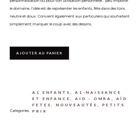
personnalisation ou pour ton utilisation personnelle… peu importe
le domaine, l’idée est de représenter les enfants, fête dans des tons
neutre et doux. Convient également aux particuliers qui souhaitent
simplement marquer le coup avec des dessins.
AJOUTER AU PANIER
A1 ENFANTS
,
A1-NAISSANCE
ET ENFANCE
,
AID - OMRA
,
AÎD
FETES
,
NOUVEAUTÉS
,
PETITS
Categories:
PRIX